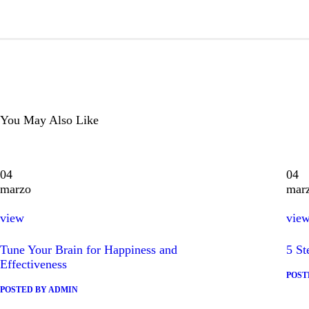
You May Also Like
04
04
marzo
mar
view
vie
Tune Your Brain for Happiness and
5 St
Effectiveness
POST
POSTED BY
ADMIN