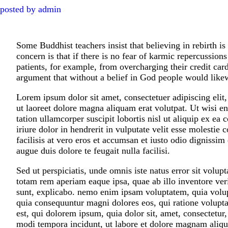
posted by
admin
Some Buddhist teachers insist that believing in rebirth is 
concern is that if there is no fear of karmic repercussion
patients, for example, from overcharging their credit card
argument that without a belief in God people would likew
Lorem ipsum dolor sit amet, consectetuer adipiscing eli
ut laoreet dolore magna aliquam erat volutpat. Ut wisi 
tation ullamcorper suscipit lobortis nisl ut aliquip ex 
iriure dolor in hendrerit in vulputate velit esse molestie 
facilisis at vero eros et accumsan et iusto odio dignissim 
augue duis dolore te feugait nulla facilisi.
Sed ut perspiciatis, unde omnis iste natus error sit vol
totam rem aperiam eaque ipsa, quae ab illo inventore verit
sunt, explicabo. nemo enim ipsam voluptatem, quia volupta
quia consequuntur magni dolores eos, qui ratione volupt
est, qui dolorem ipsum, quia dolor sit, amet, consectetur
modi tempora incidunt, ut labore et dolore magnam aliq