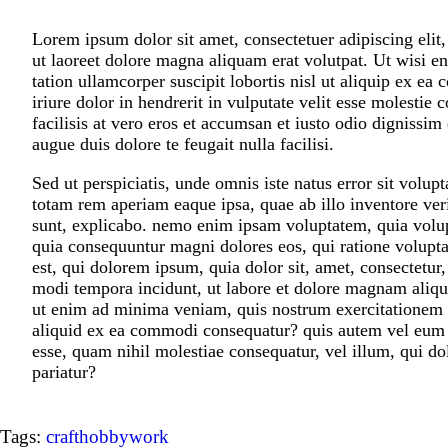
Lorem ipsum dolor sit amet, consectetuer adipiscing eli
ut laoreet dolore magna aliquam erat volutpat. Ut wisi 
tation ullamcorper suscipit lobortis nisl ut aliquip ex 
iriure dolor in hendrerit in vulputate velit esse molestie 
facilisis at vero eros et accumsan et iusto odio dignissim 
augue duis dolore te feugait nulla facilisi.
Sed ut perspiciatis, unde omnis iste natus error sit vol
totam rem aperiam eaque ipsa, quae ab illo inventore verit
sunt, explicabo. nemo enim ipsam voluptatem, quia volupta
quia consequuntur magni dolores eos, qui ratione volupt
est, qui dolorem ipsum, quia dolor sit, amet, consectetur
modi tempora incidunt, ut labore et dolore magnam aliq
ut enim ad minima veniam, quis nostrum exercitationem ul
aliquid ex ea commodi consequatur? quis autem vel eum iu
esse, quam nihil molestiae consequatur, vel illum, qui d
pariatur?
Tags:
craft
hobby
work