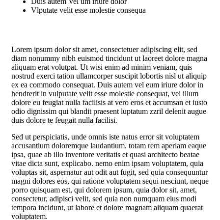
Duis autem Vel um iriure dolor
Vlputate velit esse molestie consequa
Lorem ipsum dolor sit amet, consectetuer adipiscing elit, sed
diam nonummy nibh euismod tincidunt ut laoreet dolore magna
aliquam erat volutpat. Ut wisi enim ad minim veniam, quis
nostrud exerci tation ullamcorper suscipit lobortis nisl ut aliquip
ex ea commodo consequat. Duis autem vel eum iriure dolor in
hendrerit in vulputate velit esse molestie consequat, vel illum
dolore eu feugiat nulla facilisis at vero eros et accumsan et iusto
odio dignissim qui blandit praesent luptatum zzril delenit augue
duis dolore te feugait nulla facilisi.
Sed ut perspiciatis, unde omnis iste natus error sit voluptatem
accusantium doloremque laudantium, totam rem aperiam eaque
ipsa, quae ab illo inventore veritatis et quasi architecto beatae
vitae dicta sunt, explicabo. nemo enim ipsam voluptatem, quia
voluptas sit, aspernatur aut odit aut fugit, sed quia consequuntur
magni dolores eos, qui ratione voluptatem sequi nesciunt, neque
porro quisquam est, qui dolorem ipsum, quia dolor sit, amet,
consectetur, adipisci velit, sed quia non numquam eius modi
tempora incidunt, ut labore et dolore magnam aliquam quaerat
voluptatem.