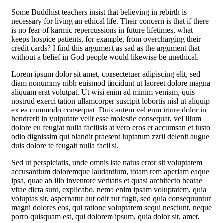
Some Buddhist teachers insist that believing in rebirth is
necessary for living an ethical life. Their concern is that if there
is no fear of karmic repercussions in future lifetimes, what
keeps hospice patients, for example, from overcharging their
credit cards? I find this argument as sad as the argument that
without a belief in God people would likewise be unethical.
Lorem ipsum dolor sit amet, consectetuer adipiscing elit, sed
diam nonummy nibh euismod tincidunt ut laoreet dolore magna
aliquam erat volutpat. Ut wisi enim ad minim veniam, quis
nostrud exerci tation ullamcorper suscipit lobortis nisl ut aliquip
ex ea commodo consequat. Duis autem vel eum iriure dolor in
hendrerit in vulputate velit esse molestie consequat, vel illum
dolore eu feugiat nulla facilisis at vero eros et accumsan et iusto
odio dignissim qui blandit praesent luptatum zzril delenit augue
duis dolore te feugait nulla facilisi.
Sed ut perspiciatis, unde omnis iste natus error sit voluptatem
accusantium doloremque laudantium, totam rem aperiam eaque
ipsa, quae ab illo inventore veritatis et quasi architecto beatae
vitae dicta sunt, explicabo. nemo enim ipsam voluptatem, quia
voluptas sit, aspernatur aut odit aut fugit, sed quia consequuntur
magni dolores eos, qui ratione voluptatem sequi nesciunt, neque
porro quisquam est, qui dolorem ipsum, quia dolor sit, amet,