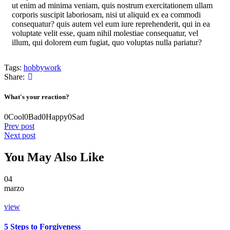
ut enim ad minima veniam, quis nostrum exercitationem ullam
corporis suscipit laboriosam, nisi ut aliquid ex ea commodi
consequatur? quis autem vel eum iure reprehenderit, qui in ea
voluptate velit esse, quam nihil molestiae consequatur, vel
illum, qui dolorem eum fugiat, quo voluptas nulla pariatur?
Tags:
hobby
work
Share:
What's your reaction?
0
Cool
0
Bad
0
Happy
0
Sad
Prev post
Next post
You May Also Like
04
marzo
view
5 Steps to Forgiveness