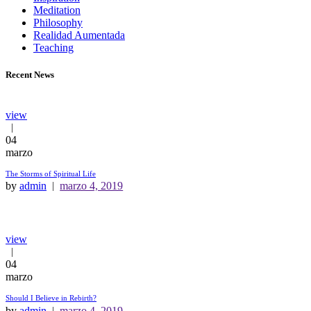
Meditation
Philosophy
Realidad Aumentada
Teaching
Recent News
view
04
marzo
The Storms of Spiritual Life
by
admin
marzo 4, 2019
view
04
marzo
Should I Believe in Rebirth?
by
admin
marzo 4, 2019