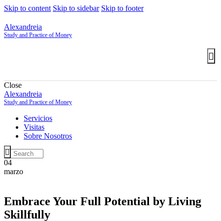
Skip to content
Skip to sidebar
Skip to footer
Alexandreia
Study and Practice of Money
Close
Alexandreia
Study and Practice of Money
Servicios
Visitas
Sobre Nosotros
04
marzo
Embrace Your Full Potential by Living
Skillfully