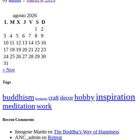
agosto 2026
L
M
X
J
V
S
D
1
2
3
4
5
6
7
8
9
10
11
12
13
14
15
16
17
18
19
20
21
22
23
24
25
26
27
28
29
30
31
« Nov
Tags
inspiration
buddhism
hobby
craft
decor
business
meditation
work
Recent Comments
Imogene Martin
en
The Buddha’s Way of Happiness
ANC_admin
en
Retreat