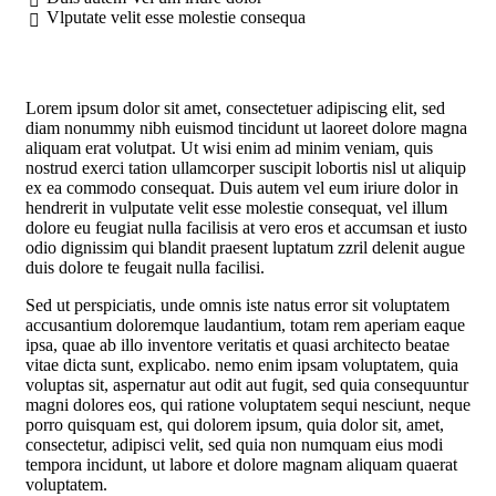
Vlputate velit esse molestie consequa
Lorem ipsum dolor sit amet, consectetuer adipiscing elit, sed
diam nonummy nibh euismod tincidunt ut laoreet dolore magna
aliquam erat volutpat. Ut wisi enim ad minim veniam, quis
nostrud exerci tation ullamcorper suscipit lobortis nisl ut aliquip
ex ea commodo consequat. Duis autem vel eum iriure dolor in
hendrerit in vulputate velit esse molestie consequat, vel illum
dolore eu feugiat nulla facilisis at vero eros et accumsan et iusto
odio dignissim qui blandit praesent luptatum zzril delenit augue
duis dolore te feugait nulla facilisi.
Sed ut perspiciatis, unde omnis iste natus error sit voluptatem
accusantium doloremque laudantium, totam rem aperiam eaque
ipsa, quae ab illo inventore veritatis et quasi architecto beatae
vitae dicta sunt, explicabo. nemo enim ipsam voluptatem, quia
voluptas sit, aspernatur aut odit aut fugit, sed quia consequuntur
magni dolores eos, qui ratione voluptatem sequi nesciunt, neque
porro quisquam est, qui dolorem ipsum, quia dolor sit, amet,
consectetur, adipisci velit, sed quia non numquam eius modi
tempora incidunt, ut labore et dolore magnam aliquam quaerat
voluptatem.