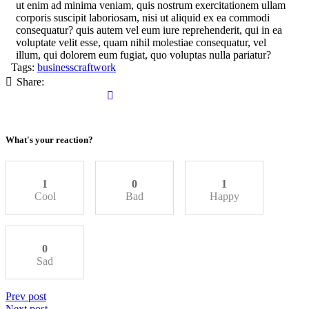
ut enim ad minima veniam, quis nostrum exercitationem ullam
corporis suscipit laboriosam, nisi ut aliquid ex ea commodi
consequatur? quis autem vel eum iure reprehenderit, qui in ea
voluptate velit esse, quam nihil molestiae consequatur, vel
illum, qui dolorem eum fugiat, quo voluptas nulla pariatur?
Tags:
business
craft
work
Share:
What's your reaction?
1
0
1
Cool
Bad
Happy
0
Sad
Prev post
Next post