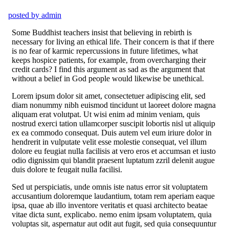
posted by
admin
Some Buddhist teachers insist that believing in rebirth is
necessary for living an ethical life. Their concern is that if there
is no fear of karmic repercussions in future lifetimes, what
keeps hospice patients, for example, from overcharging their
credit cards? I find this argument as sad as the argument that
without a belief in God people would likewise be unethical.
Lorem ipsum dolor sit amet, consectetuer adipiscing elit, sed
diam nonummy nibh euismod tincidunt ut laoreet dolore magna
aliquam erat volutpat. Ut wisi enim ad minim veniam, quis
nostrud exerci tation ullamcorper suscipit lobortis nisl ut aliquip
ex ea commodo consequat. Duis autem vel eum iriure dolor in
hendrerit in vulputate velit esse molestie consequat, vel illum
dolore eu feugiat nulla facilisis at vero eros et accumsan et iusto
odio dignissim qui blandit praesent luptatum zzril delenit augue
duis dolore te feugait nulla facilisi.
Sed ut perspiciatis, unde omnis iste natus error sit voluptatem
accusantium doloremque laudantium, totam rem aperiam eaque
ipsa, quae ab illo inventore veritatis et quasi architecto beatae
vitae dicta sunt, explicabo. nemo enim ipsam voluptatem, quia
voluptas sit, aspernatur aut odit aut fugit, sed quia consequuntur