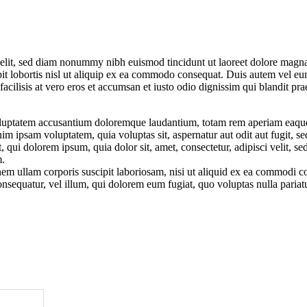
 elit, sed diam nonummy nibh euismod tincidunt ut laoreet dolore magn
it lobortis nisl ut aliquip ex ea commodo consequat. Duis autem vel eum 
facilisis at vero eros et accumsan et iusto odio dignissim qui blandit pra
 voluptatem accusantium doloremque laudantium, totam rem aperiam eaque i
nim ipsam voluptatem, quia voluptas sit, aspernatur aut odit aut fugit, 
 qui dolorem ipsum, quia dolor sit, amet, consectetur, adipisci velit, 
m.
em ullam corporis suscipit laboriosam, nisi ut aliquid ex ea commodi c
consequatur, vel illum, qui dolorem eum fugiat, quo voluptas nulla pariat