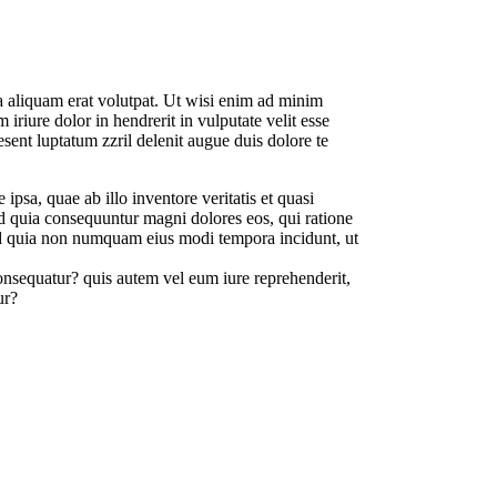
a aliquam erat volutpat. Ut wisi enim ad minim
iriure dolor in hendrerit in vulputate velit esse
esent luptatum zzril delenit augue duis dolore te
psa, quae ab illo inventore veritatis et quasi
sed quia consequuntur magni dolores eos, qui ratione
sed quia non numquam eius modi tempora incidunt, ut
onsequatur? quis autem vel eum iure reprehenderit,
ur?