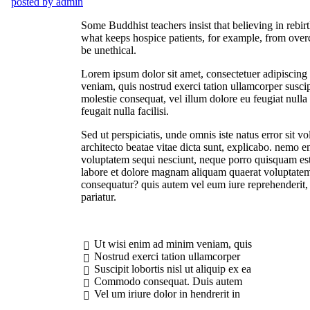
posted by
admin
Some Buddhist teachers insist that believing in rebirth
what keeps hospice patients, for example, from overc
be unethical.
Lorem ipsum dolor sit amet, consectetuer adipiscing
veniam, quis nostrud exerci tation ullamcorper suscip
molestie consequat, vel illum dolore eu feugiat nulla 
feugait nulla facilisi.
Sed ut perspiciatis, unde omnis iste natus error sit
architecto beatae vitae dicta sunt, explicabo. nemo e
voluptatem sequi nesciunt, neque porro quisquam est,
labore et dolore magnam aliquam quaerat voluptatem.
consequatur? quis autem vel eum iure reprehenderit, 
pariatur.
Ut wisi enim ad minim veniam, quis
Nostrud exerci tation ullamcorper
Suscipit lobortis nisl ut aliquip ex ea
Commodo consequat. Duis autem
Vel um iriure dolor in hendrerit in