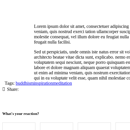
Lorem ipsum dolor sit amet, consectetuer adipiscing
veniam, quis nostrud exerci tation ullamcorper suscip
molestie consequat, vel illum dolore eu feugiat nulla 
feugait nulla facilisi.
Sed ut perspiciatis, unde omnis iste natus error sit
architecto beatae vitae dicta sunt, explicabo. nemo e
voluptatem sequi nesciunt, neque porro quisquam est,
labore et dolore magnam aliquam quaerat voluptate
ut enim ad minima veniam, quis nostrum exercitation
qui in ea voluptate velit esse, quam nihil molestiae 
Tags:
buddhism
inspiration
meditation
Share:
What's your reaction?