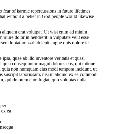
no fear of karmic repercussions in future lifetimes,
that without a belief in God people would likewise
a aliquam erat volutpat. Ut wisi enim ad minim
iriure dolor in hendrerit in vulputate velit esse
esent luptatum zzril delenit augue duis dolore te
psa, quae ab illo inventore veritatis et quasi
sed quia consequuntur magni dolores eos, qui ratione
sed quia non numquam eius modi tempora incidunt, ut
 suscipit laboriosam, nisi ut aliquid ex ea commodi
lum, qui dolorem eum fugiat, quo voluptas nulla
rper
p ex ea
r
onsequa