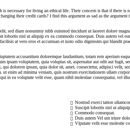
 is necessary for living an ethical life. Their concern is that if there is 
harging their credit cards? I find this argument as sad as the argument 
 elit, sed diam nonummy nibh euismod tincidunt ut laoreet dolore magn
it lobortis nisl ut aliquip ex ea commodo consequat. Duis autem vel eum 
facilisis at vero eros et accumsan et iusto odio dignissim qui blandit pra
 voluptatem accusantium doloremque laudantium, totam rem aperiam eaque i
nim ipsam voluptatem, quia voluptas sit, aspernatur aut odit aut fugit, 
 qui dolorem ipsum, quia dolor sit, amet, consectetur, adipisci velit, 
 ut enim ad minima veniam, quis nostrum exercitationem ullam corporis
qui in ea voluptate velit esse, quam nihil molestiae consequatur, vel il
Nostrud exerci tation ullamco
Suscipit lobortis nisl ut aliqui
Commodo consequat.
Duis autem Vel um iriure dolo
Vlputate velit esse molestie c