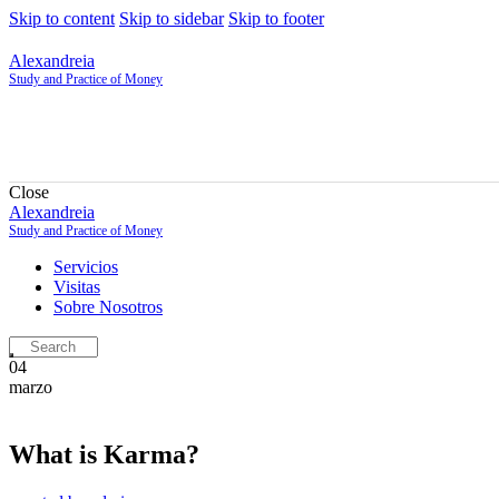
Skip to content
Skip to sidebar
Skip to footer
Alexandreia
Study and Practice of Money
Close
Alexandreia
Study and Practice of Money
Servicios
Visitas
Sobre Nosotros
04
marzo
What is Karma?