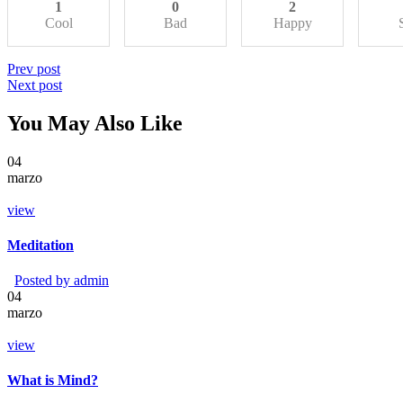
1
0
2
Cool
Bad
Happy
Prev post
Next post
You May Also Like
04
marzo
view
Meditation
Posted by
admin
04
marzo
view
What is Mind?