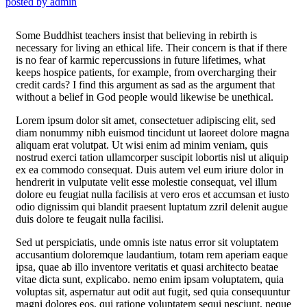
posted by
admin
Some Buddhist teachers insist that believing in rebirth is
necessary for living an ethical life. Their concern is that if there
is no fear of karmic repercussions in future lifetimes, what
keeps hospice patients, for example, from overcharging their
credit cards? I find this argument as sad as the argument that
without a belief in God people would likewise be unethical.
Lorem ipsum dolor sit amet, consectetuer adipiscing elit, sed
diam nonummy nibh euismod tincidunt ut laoreet dolore magna
aliquam erat volutpat. Ut wisi enim ad minim veniam, quis
nostrud exerci tation ullamcorper suscipit lobortis nisl ut aliquip
ex ea commodo consequat. Duis autem vel eum iriure dolor in
hendrerit in vulputate velit esse molestie consequat, vel illum
dolore eu feugiat nulla facilisis at vero eros et accumsan et iusto
odio dignissim qui blandit praesent luptatum zzril delenit augue
duis dolore te feugait nulla facilisi.
Sed ut perspiciatis, unde omnis iste natus error sit voluptatem
accusantium doloremque laudantium, totam rem aperiam eaque
ipsa, quae ab illo inventore veritatis et quasi architecto beatae
vitae dicta sunt, explicabo. nemo enim ipsam voluptatem, quia
voluptas sit, aspernatur aut odit aut fugit, sed quia consequuntur
magni dolores eos, qui ratione voluptatem sequi nesciunt, neque