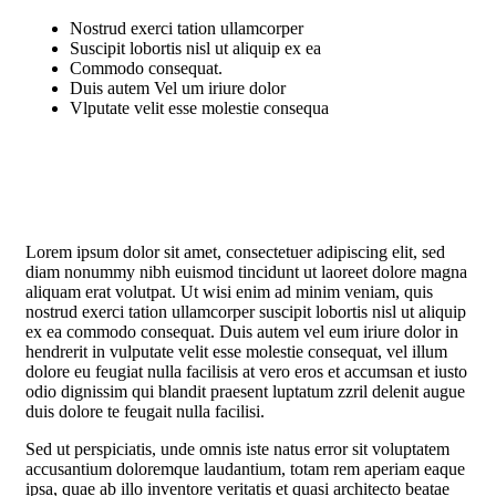
Nostrud exerci tation ullamcorper
Suscipit lobortis nisl ut aliquip ex ea
Commodo consequat.
Duis autem Vel um iriure dolor
Vlputate velit esse molestie consequa
Lorem ipsum dolor sit amet, consectetuer adipiscing elit, sed
diam nonummy nibh euismod tincidunt ut laoreet dolore magna
aliquam erat volutpat. Ut wisi enim ad minim veniam, quis
nostrud exerci tation ullamcorper suscipit lobortis nisl ut aliquip
ex ea commodo consequat. Duis autem vel eum iriure dolor in
hendrerit in vulputate velit esse molestie consequat, vel illum
dolore eu feugiat nulla facilisis at vero eros et accumsan et iusto
odio dignissim qui blandit praesent luptatum zzril delenit augue
duis dolore te feugait nulla facilisi.
Sed ut perspiciatis, unde omnis iste natus error sit voluptatem
accusantium doloremque laudantium, totam rem aperiam eaque
ipsa, quae ab illo inventore veritatis et quasi architecto beatae