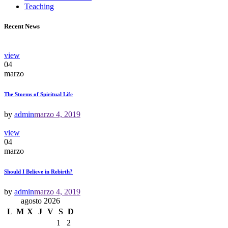
Teaching
Recent News
view
04
marzo
The Storms of Spiritual Life
by
admin
marzo 4, 2019
view
04
marzo
Should I Believe in Rebirth?
by
admin
marzo 4, 2019
agosto 2026
L
M
X
J
V
S
D
1
2