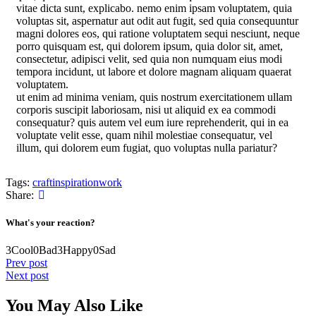
vitae dicta sunt, explicabo. nemo enim ipsam voluptatem, quia
voluptas sit, aspernatur aut odit aut fugit, sed quia consequuntur
magni dolores eos, qui ratione voluptatem sequi nesciunt, neque
porro quisquam est, qui dolorem ipsum, quia dolor sit, amet,
consectetur, adipisci velit, sed quia non numquam eius modi
tempora incidunt, ut labore et dolore magnam aliquam quaerat
voluptatem.
ut enim ad minima veniam, quis nostrum exercitationem ullam
corporis suscipit laboriosam, nisi ut aliquid ex ea commodi
consequatur? quis autem vel eum iure reprehenderit, qui in ea
voluptate velit esse, quam nihil molestiae consequatur, vel
illum, qui dolorem eum fugiat, quo voluptas nulla pariatur?
Tags:
craft
inspiration
work
Share:
What's your reaction?
3
Cool
0
Bad
3
Happy
0
Sad
Prev post
Next post
You May Also Like