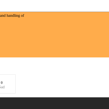
 and handling of
0
Sad