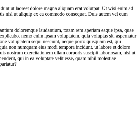
dunt ut laoreet dolore magna aliquam erat volutpat. Ut wisi enim ad
rtis nisl ut aliquip ex ea commodo consequat. Duis autem vel eum
cusantium doloremque laudantium, totam rem aperiam eaque ipsa, quae
nt, explicabo. nemo enim ipsam voluptatem, quia voluptas sit, aspernatur
tione voluptatem sequi nesciunt, neque porro quisquam est, qui
ed quia non numquam eius modi tempora incidunt, ut labore et dolore
 nostrum exercitationem ullam corporis suscipit laboriosam, nisi ut
derit, qui in ea voluptate velit esse, quam nihil molestiae
pariatur?