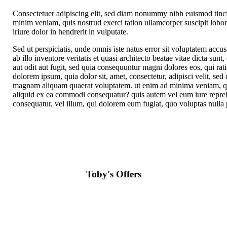
Consectetuer adipiscing elit, sed diam nonummy nibh euismod tinci
minim veniam, quis nostrud exerci tation ullamcorper suscipit lobo
iriure dolor in hendrerit in vulputate.
Sed ut perspiciatis, unde omnis iste natus error sit voluptatem ac
ab illo inventore veritatis et quasi architecto beatae vitae dicta su
aut odit aut fugit, sed quia consequuntur magni dolores eos, qui ra
dolorem ipsum, quia dolor sit, amet, consectetur, adipisci velit, s
magnam aliquam quaerat voluptatem. ut enim ad minima veniam, quis
aliquid ex ea commodi consequatur? quis autem vel eum iure reprehen
consequatur, vel illum, qui dolorem eum fugiat, quo voluptas nulla 
Toby's Offers