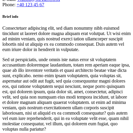
Phone:
+40 123 45 67
Brief info
Consectetuer adipiscing elit, sed diam nonummy nibh euismod
tincidunt ut laoreet dolore magna aliquam erat volutpat. Ut wisi enim
ad minim veniam, quis nostrud exerci tation ullamcorper suscipit
lobortis nisl ut aliquip ex ea commodo consequat. Duis autem vel
eum iriure dolor in hendrerit in vulputate.
Sed ut perspiciatis, unde omnis iste natus error sit voluptatem
accusantium doloremque laudantium, totam rem aperiam eaque ipsa,
quae ab illo inventore veritatis et quasi architecto beatae vitae dicta
sunt, explicabo. nemo enim ipsam voluptatem, quia voluptas sit,
aspernatur aut odit aut fugit, sed quia consequuntur magni dolores
eos, qui ratione voluptatem sequi nesciunt, neque porro quisquam
est, qui dolorem ipsum, quia dolor sit, amet, consectetur, adipisci
velit, sed quia non numquam eius modi tempora incidunt, ut labore
et dolore magnam aliquam quaerat voluptatem. ut enim ad minima
veniam, quis nostrum exercitationem ullam corporis suscipit
laboriosam, nisi ut aliquid ex ea commodi consequatur? quis autem
vel eum iure reprehenderit, qui in ea voluptate velit esse, quam nihil
molestiae consequatur, vel illum, qui dolorem eum fugiat, quo
voluptas nulla pariatur?