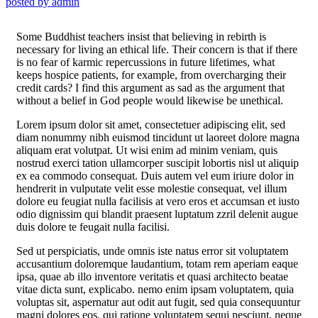
posted by
admin
Some Buddhist teachers insist that believing in rebirth is
necessary for living an ethical life. Their concern is that if there
is no fear of karmic repercussions in future lifetimes, what
keeps hospice patients, for example, from overcharging their
credit cards? I find this argument as sad as the argument that
without a belief in God people would likewise be unethical.
Lorem ipsum dolor sit amet, consectetuer adipiscing elit, sed
diam nonummy nibh euismod tincidunt ut laoreet dolore magna
aliquam erat volutpat. Ut wisi enim ad minim veniam, quis
nostrud exerci tation ullamcorper suscipit lobortis nisl ut aliquip
ex ea commodo consequat. Duis autem vel eum iriure dolor in
hendrerit in vulputate velit esse molestie consequat, vel illum
dolore eu feugiat nulla facilisis at vero eros et accumsan et iusto
odio dignissim qui blandit praesent luptatum zzril delenit augue
duis dolore te feugait nulla facilisi.
Sed ut perspiciatis, unde omnis iste natus error sit voluptatem
accusantium doloremque laudantium, totam rem aperiam eaque
ipsa, quae ab illo inventore veritatis et quasi architecto beatae
vitae dicta sunt, explicabo. nemo enim ipsam voluptatem, quia
voluptas sit, aspernatur aut odit aut fugit, sed quia consequuntur
magni dolores eos, qui ratione voluptatem sequi nesciunt, neque