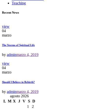
Teaching
Recent News
view
04
marzo
The Storms of Spiritual Life
by
admin
marzo 4, 2019
view
04
marzo
Should I Believe in Rebirth?
by
admin
marzo 4, 2019
agosto 2026
L
M
X
J
V
S
D
1
2