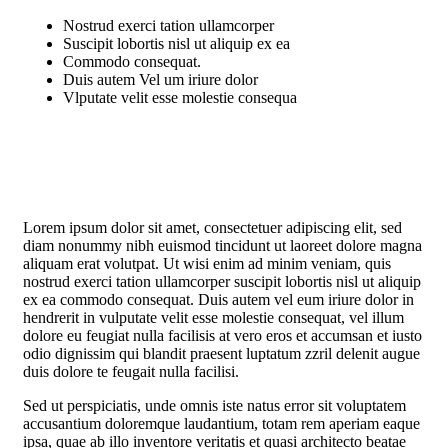
Nostrud exerci tation ullamcorper
Suscipit lobortis nisl ut aliquip ex ea
Commodo consequat.
Duis autem Vel um iriure dolor
Vlputate velit esse molestie consequa
Lorem ipsum dolor sit amet, consectetuer adipiscing elit, sed
diam nonummy nibh euismod tincidunt ut laoreet dolore magna
aliquam erat volutpat. Ut wisi enim ad minim veniam, quis
nostrud exerci tation ullamcorper suscipit lobortis nisl ut aliquip
ex ea commodo consequat. Duis autem vel eum iriure dolor in
hendrerit in vulputate velit esse molestie consequat, vel illum
dolore eu feugiat nulla facilisis at vero eros et accumsan et iusto
odio dignissim qui blandit praesent luptatum zzril delenit augue
duis dolore te feugait nulla facilisi.
Sed ut perspiciatis, unde omnis iste natus error sit voluptatem
accusantium doloremque laudantium, totam rem aperiam eaque
ipsa, quae ab illo inventore veritatis et quasi architecto beatae