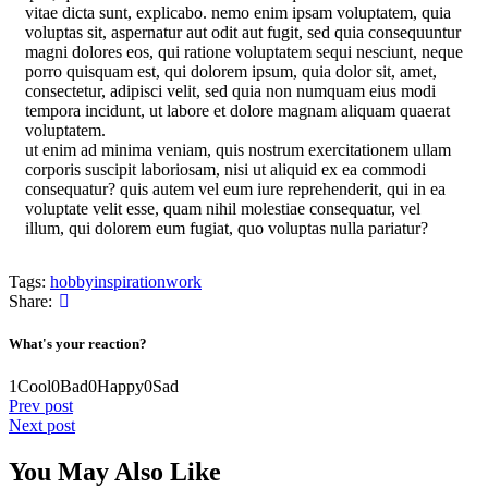
vitae dicta sunt, explicabo. nemo enim ipsam voluptatem, quia
voluptas sit, aspernatur aut odit aut fugit, sed quia consequuntur
magni dolores eos, qui ratione voluptatem sequi nesciunt, neque
porro quisquam est, qui dolorem ipsum, quia dolor sit, amet,
consectetur, adipisci velit, sed quia non numquam eius modi
tempora incidunt, ut labore et dolore magnam aliquam quaerat
voluptatem.
ut enim ad minima veniam, quis nostrum exercitationem ullam
corporis suscipit laboriosam, nisi ut aliquid ex ea commodi
consequatur? quis autem vel eum iure reprehenderit, qui in ea
voluptate velit esse, quam nihil molestiae consequatur, vel
illum, qui dolorem eum fugiat, quo voluptas nulla pariatur?
Tags:
hobby
inspiration
work
Share:
What's your reaction?
1
Cool
0
Bad
0
Happy
0
Sad
Prev post
Next post
You May Also Like