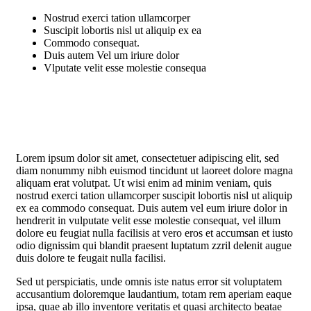
Nostrud exerci tation ullamcorper
Suscipit lobortis nisl ut aliquip ex ea
Commodo consequat.
Duis autem Vel um iriure dolor
Vlputate velit esse molestie consequa
Lorem ipsum dolor sit amet, consectetuer adipiscing elit, sed
diam nonummy nibh euismod tincidunt ut laoreet dolore magna
aliquam erat volutpat. Ut wisi enim ad minim veniam, quis
nostrud exerci tation ullamcorper suscipit lobortis nisl ut aliquip
ex ea commodo consequat. Duis autem vel eum iriure dolor in
hendrerit in vulputate velit esse molestie consequat, vel illum
dolore eu feugiat nulla facilisis at vero eros et accumsan et iusto
odio dignissim qui blandit praesent luptatum zzril delenit augue
duis dolore te feugait nulla facilisi.
Sed ut perspiciatis, unde omnis iste natus error sit voluptatem
accusantium doloremque laudantium, totam rem aperiam eaque
ipsa, quae ab illo inventore veritatis et quasi architecto beatae