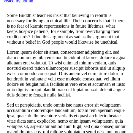
posted by
admin
Some Buddhist teachers insist that believing in rebirth is
necessary for living an ethical life. Their concern is that if there
is no fear of karmic repercussions in future lifetimes, what
keeps hospice patients, for example, from overcharging their
credit cards? I find this argument as sad as the argument that
without a belief in God people would likewise be unethical.
Lorem ipsum dolor sit amet, consectetuer adipiscing elit, sed
diam nonummy nibh euismod tincidunt ut laoreet dolore magna
aliquam erat volutpat. Ut wisi enim ad minim veniam, quis
nostrud exerci tation ullamcorper suscipit lobortis nisl ut aliquip
ex ea commodo consequat. Duis autem vel eum iriure dolor in
hendrerit in vulputate velit esse molestie consequat, vel illum
dolore eu feugiat nulla facilisis at vero eros et accumsan et iusto
odio dignissim qui blandit praesent luptatum zzril delenit augue
duis dolore te feugait nulla facilisi.
Sed ut perspiciatis, unde omnis iste natus error sit voluptatem
accusantium doloremque laudantium, totam rem aperiam eaque
ipsa, quae ab illo inventore veritatis et quasi architecto beatae
vitae dicta sunt, explicabo. nemo enim ipsam voluptatem, quia
voluptas sit, aspernatur aut odit aut fugit, sed quia consequuntur
magni dolores eos, qui ratione voluptatem sequi nesciunt, neque