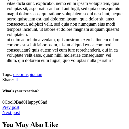
vitae dicta sunt, explicabo. nemo enim ipsam voluptatem, quia
voluptas sit, aspernatur aut odit aut fugit, sed quia consequuntur
magni dolores eos, qui ratione voluptatem sequi nesciunt, neque
porro quisquam est, qui dolorem ipsum, quia dolor sit, amet,
consectetur, adipisci velit, sed quia non numquam eius modi
tempora incidunt, ut labore et dolore magnam aliquam quaerat
voluptatem.
ut enim ad minima veniam, quis nostrum exercitationem ullam
corporis suscipit laboriosam, nisi ut aliquid ex ea commodi
consequatur? quis autem vel eum iure reprehenderit, qui in ea
voluptate velit esse, quam nihil molestiae consequatur, vel
illum, qui dolorem eum fugiat, quo voluptas nulla pariatur?
Tags:
decor
inspiration
Share:
What's your reaction?
0
Cool
0
Bad
0
Happy
0
Sad
Prev post
Next post
You May Also Like