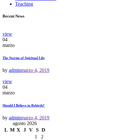
Teaching
Recent News
view
04
marzo
The Storms of Spiritual Life
by
admin
marzo 4, 2019
view
04
marzo
Should I Believe in Rebirth?
by
admin
marzo 4, 2019
agosto 2026
L
M
X
J
V
S
D
1
2