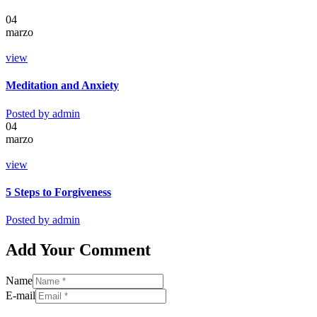
04
marzo
view
Meditation and Anxiety
Posted by
admin
04
marzo
view
5 Steps to Forgiveness
Posted by
admin
Add Your Comment
Name
E-mail